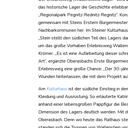
das historische Lager die Geschichte erlebba
„Regionalpark Pegnitz-Rednitz-Regnitz“. Kon
gemeinsam mit Steins Erstem Bürgermeister 
Nachbarkommunen her. Im Steiner Kulturhaus
„Stein stellt den südlichen Teil des Lagers 
um das große Vorhaben Erlebnisweg Wallenste
Krömer. „Es ist eine Aufarbeitung dieser sch
Art“, ergänzte Oberasbachs Erste Bürgermeist
Erlebnisweg eine große Chance: „Der 30-jähr
Wunden hinterlassen, die mit dem Projekt au
Am
Kulturhaus
ist der südliche Einstieg in d
Kleidung und Ausrüstung. So erläuterte Katri
anhand einer lebensgroßen Pappfigur die Bes
Dimension des Lagers deutlich werden. Mit de
Oberasbach. Denn wo heute das Rathaus steht,
standen sich die Truppen von Wallenstein un