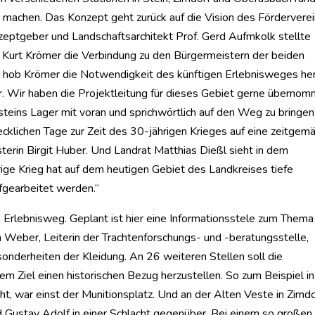
r machen. Das Konzept geht zurück auf die Vision des Fördervere
zeptgeber und Landschaftsarchitekt Prof. Gerd Aufmkolk stellte
Kurt Krömer die Verbindung zu den Bürgermeistern der beiden
 hob Krömer die Notwendigkeit des künftigen Erlebnisweges her
dar. Wir haben die Projektleitung für dieses Gebiet gerne übernom
ins Lager mit voran und sprichwörtlich auf den Weg zu bringen“
recklichen Tage zur Zeit des 30-jährigen Krieges auf eine zeitgem
erin Birgit Huber. Und Landrat Matthias Dießl sieht in dem
ige Krieg hat auf dem heutigen Gebiet des Landkreises tiefe
fgearbeitet werden.“
en Erlebnisweg. Geplant ist hier eine Informationsstele zum Thema
n Weber, Leiterin der Trachtenforschungs- und -beratungsstelle,
onderheiten der Kleidung. An 26 weiteren Stellen soll die
m Ziel einen historischen Bezug herzustellen. So zum Beispiel in
 war einst der Munitionsplatz. Und an der Alten Veste in Zirndo
d Gustav Adolf in einer Schlacht gegenüber. Bei einem so großen