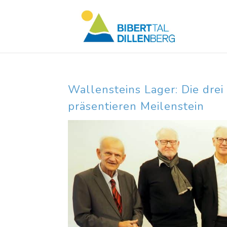
Skip
to
content
Wallensteins Lager: Die dre
präsentieren Meilenstein