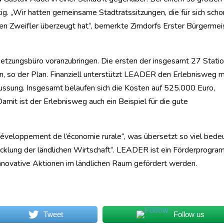
ig. „Wir hatten gemeinsame Stadtratssitzungen, die für sich scho
n Zweifler überzeugt hat“, bemerkte Zirndorfs Erster Bürgermei
msetzungsbüro voranzubringen. Die ersten der insgesamt 27 Stati
 so der Plan. Finanziell unterstützt LEADER den Erlebnisweg m
ssung. Insgesamt belaufen sich die Kosten auf 525.000 Euro,
Damit ist der Erlebnisweg auch ein Beispiel für die gute
 développement de l’économie rurale“, was übersetzt so viel bede
cklung der ländlichen Wirtschaft“. LEADER ist ein Förderprogr
nnovative Aktionen im ländlichen Raum gefördert werden.
Tweet
Follow us