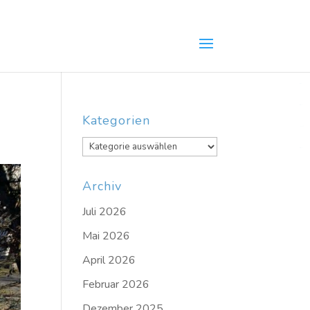
slot gacor
situs gacor
toto slot
situs slot
situs togel
Kategorien
link slot
Kategorien
situs togel
Archiv
Juli 2026
Mai 2026
April 2026
Februar 2026
Dezember 2025