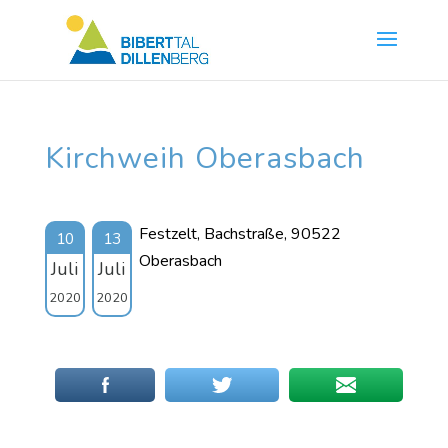
Skip
to
content
Kirchweih Oberasbach
Festzelt, Bachstraße, 90522
10
13
Oberasbach
Juli
Juli
2020
2020